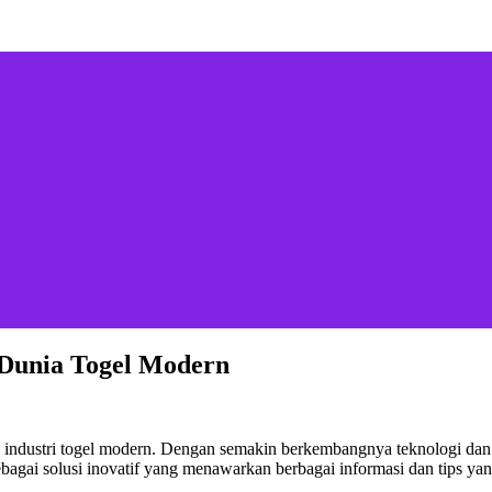
 Dunia Togel Modern
m industri togel modern. Dengan semakin berkembangnya teknologi dan
bagai solusi inovatif yang menawarkan berbagai informasi dan tips ya