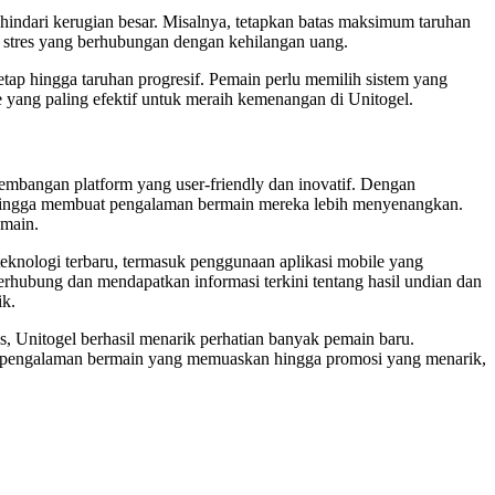
hindari kerugian besar. Misalnya, tetapkan batas maksimum taruhan
 stres yang berhubungan dengan kehilangan uang.
tetap hingga taruhan progresif. Pemain perlu memilih sistem yang
 yang paling efektif untuk meraih kemenangan di Unitogel.
gembangan platform yang user-friendly dan inovatif. Dengan
ehingga membuat pengalaman bermain mereka lebih menyenangkan.
emain.
 teknologi terbaru, termasuk penggunaan aplikasi mobile yang
terhubung dan mendapatkan informasi terkini tentang hasil undian dan
ik.
, Unitogel berhasil menarik perhatian banyak pemain baru.
Dari pengalaman bermain yang memuaskan hingga promosi yang menarik,