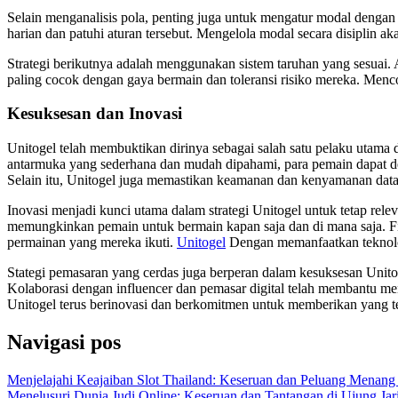
Selain menganalisis pola, penting juga untuk mengatur modal dengan
harian dan patuhi aturan tersebut. Mengelola modal secara disipli
Strategi berikutnya adalah menggunakan sistem taruhan yang sesuai. Ad
paling cocok dengan gaya bermain dan toleransi risiko mereka. Menc
Kesuksesan dan Inovasi
Unitogel telah membuktikan dirinya sebagai salah satu pelaku utama 
antarmuka yang sederhana dan mudah dipahami, para pemain dapat 
Selain itu, Unitogel juga memastikan keamanan dan kenyamanan dat
Inovasi menjadi kunci utama dalam strategi Unitogel untuk tetap rele
memungkinkan pemain untuk bermain kapan saja dan di mana saja. Fitu
permainan yang mereka ikuti.
Unitogel
Dengan memanfaatkan teknolog
Stategi pemasaran yang cerdas juga berperan dalam kesuksesan Unit
Kolaborasi dengan influencer dan pemasar digital telah membantu me
Unitogel terus berinovasi dan berkomitmen untuk memberikan yang t
Navigasi pos
Menjelajahi Keajaiban Slot Thailand: Keseruan dan Peluang Menang
Menelusuri Dunia Judi Online: Keseruan dan Tantangan di Ujung Jar