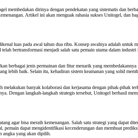
ogel membedakan dirinya dengan pendekatan yang sistematis dan berbas
emenangan. Artikel ini akan menguak rahasia sukses Unitogel, dan 
i dikenal luas pada awal tahun dua ribu. Konsep awalnya adalah untuk
telah bertransformasi menjadi salah satu pemain utama dalam industri
kan berbagai jenis permainan dan fitur menarik yang membedakannya da
g lebih baik. Selain itu, kehadiran sistem keamanan yang solid memb
lah melakukan banyak kolaborasi dan kerjasama dengan pihak-pihak ter
ya. Dengan langkah-langkah strategis tersebut, Unitogel berhasil mem
ang agar bisa meraih kemenangan. Salah satu strategi yang dapat dite
pemain dapat mengidentifikasi kecenderungan dan membuat prediksi ya
angka yang akan dipilih.