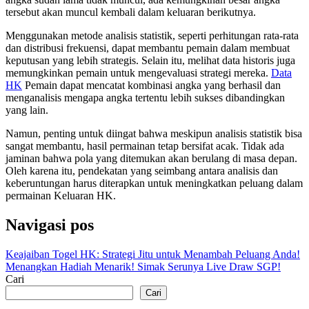
tersebut akan muncul kembali dalam keluaran berikutnya.
Menggunakan metode analisis statistik, seperti perhitungan rata-rata
dan distribusi frekuensi, dapat membantu pemain dalam membuat
keputusan yang lebih strategis. Selain itu, melihat data historis juga
memungkinkan pemain untuk mengevaluasi strategi mereka.
Data
HK
Pemain dapat mencatat kombinasi angka yang berhasil dan
menganalisis mengapa angka tertentu lebih sukses dibandingkan
yang lain.
Namun, penting untuk diingat bahwa meskipun analisis statistik bisa
sangat membantu, hasil permainan tetap bersifat acak. Tidak ada
jaminan bahwa pola yang ditemukan akan berulang di masa depan.
Oleh karena itu, pendekatan yang seimbang antara analisis dan
keberuntungan harus diterapkan untuk meningkatkan peluang dalam
permainan Keluaran HK.
Navigasi pos
Keajaiban Togel HK: Strategi Jitu untuk Menambah Peluang Anda!
Menangkan Hadiah Menarik! Simak Serunya Live Draw SGP!
Cari
Cari