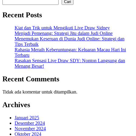
Cari
Recent Posts
Kiat dan Trik untuk Mengikuti Live Draw Sidney
Menjadi Pemenang: Strategi Jitu dalam Judi Online
Menemukan Keseruan di Dunia Judi Online: Strategi dan
Tips Terbaik
Rahasia Meraih Keberuntungan: Keluaran Macau Hari Ini
Terbaru
Rasakan Sensasi Live Draw SDY: Nonton Langsung dan
Menang Besar!
Recent Comments
Tidak ada komentar untuk ditampilkan.
Archives
Januari 2025
Desember 2024
November 2024
Oktober 2024