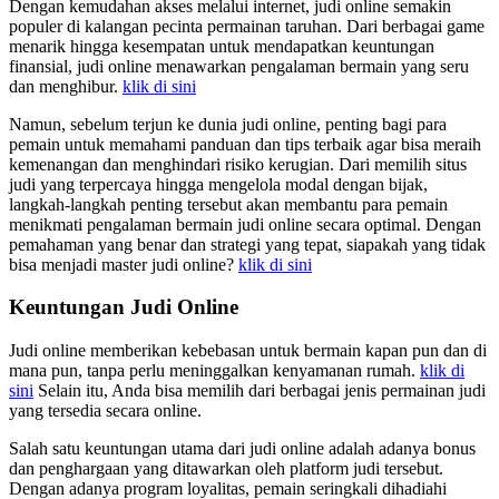
Dengan kemudahan akses melalui internet, judi online semakin
populer di kalangan pecinta permainan taruhan. Dari berbagai game
menarik hingga kesempatan untuk mendapatkan keuntungan
finansial, judi online menawarkan pengalaman bermain yang seru
dan menghibur.
klik di sini
Namun, sebelum terjun ke dunia judi online, penting bagi para
pemain untuk memahami panduan dan tips terbaik agar bisa meraih
kemenangan dan menghindari risiko kerugian. Dari memilih situs
judi yang terpercaya hingga mengelola modal dengan bijak,
langkah-langkah penting tersebut akan membantu para pemain
menikmati pengalaman bermain judi online secara optimal. Dengan
pemahaman yang benar dan strategi yang tepat, siapakah yang tidak
bisa menjadi master judi online?
klik di sini
Keuntungan Judi Online
Judi online memberikan kebebasan untuk bermain kapan pun dan di
mana pun, tanpa perlu meninggalkan kenyamanan rumah.
klik di
sini
Selain itu, Anda bisa memilih dari berbagai jenis permainan judi
yang tersedia secara online.
Salah satu keuntungan utama dari judi online adalah adanya bonus
dan penghargaan yang ditawarkan oleh platform judi tersebut.
Dengan adanya program loyalitas, pemain seringkali dihadiahi