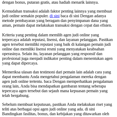
dengan bonus, putaran gratis, atau hadiah menarik lainnya.
Kemudahan transaksi adalah faktor penting lainnya yang membuat
judi online semakin populer.
di sini
baca di sini Dengan adanya
metode pembayaran yang beragam dan penyimpanan dana yang
aman, pemain dapat melakukan transaksi dengan cepat dan efisien.
Kriteria yang penting dalam memilih agen judi online yang
terpercaya adalah reputasi, lisensi, dan layanan pelanggan. Pastikan
agen tersebut memiliki reputasi yang baik di kalangan pemain judi
online dan memiliki lisensi resmi yang menyatakan keabsahan
operasinya. Selain itu, layanan pelanggan yang responsif dan
profesional juga menjadi indikator penting dalam menentukan agen
yang dapat dipercaya.
Memeriksa ulasan dan testimoni dari pemain lain adalah cara yang
dapat membantu Anda mengetahui pengalaman mereka dengan
agen judi online tertentu. baca Dengan memperhatikan pengalaman
orang lain, Anda bisa mendapatkan gambaran tentang seberapa
tepercaya agen tersebut dan sejauh mana kepuasan pemain yang
telah bergabung.
Sebelum membuat keputusan, pastikan Anda melakukan riset yang
teliti atas berbagai opsi agen judi online yang ada. di sini
Bandingkan fasilitas, bonus, dan kebijakan yang ditawarkan oleh