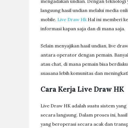
mengadakan undian. Dengan teknologi 
langsung hasil undian melalui media onli
mobile.
Live Draw Hk
Hal ini memberi k
informasi kapan saja dan di mana saja.
Selain menyajikan hasil undian, live dra
antara operator dengan pemain. Banya
atau chat, di mana pemain bisa berdisk
suasana lebih komunitas dan meningkat
Cara Kerja Live Draw HK
Live Draw HK adalah suatu sistem yang
secara langsung. Dalam proses ini, hasi
yang beroperasi secara acak dan transp