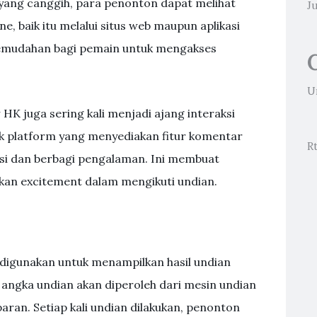
yang canggih, para penonton dapat melihat
Ju
ne, baik itu melalui situs web maupun aplikasi
emudahan bagi pemain untuk mengakses
U
w HK juga sering kali menjadi ajang interaksi
k platform yang menyediakan fitur komentar
Rt
usi dan berbagi pengalaman. Ini membuat
kan excitement dalam mengikuti undian.
 digunakan untuk menampilkan hasil undian
l angka undian akan diperoleh dari mesin undian
aran. Setiap kali undian dilakukan, penonton