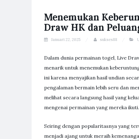
Menemukan Keberunt
Draw HK dan Peluan
Januari 22, 2025
sukses88
Dalam dunia permainan togel, Live Draw
menarik untuk menemukan keberuntung
ini karena menyajikan hasil undian sec
pengalaman bermain lebih seru dan me
melihat secara langsung hasil yang kel
mengenai permainan yang mereka ikuti
Seiring dengan popularitasnya yang ter
menjadi ajang untuk meraih kemenangan