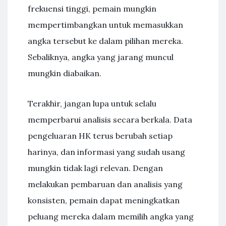
frekuensi tinggi, pemain mungkin
mempertimbangkan untuk memasukkan
angka tersebut ke dalam pilihan mereka.
Sebaliknya, angka yang jarang muncul
mungkin diabaikan.
Terakhir, jangan lupa untuk selalu
memperbarui analisis secara berkala. Data
pengeluaran HK terus berubah setiap
harinya, dan informasi yang sudah usang
mungkin tidak lagi relevan. Dengan
melakukan pembaruan dan analisis yang
konsisten, pemain dapat meningkatkan
peluang mereka dalam memilih angka yang