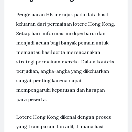
Pengeluaran HK merujuk pada data hasil
keluaran dari permainan lotere Hong Kong.
Setiap hari, informasi ini diperbarui dan
menjadi acuan bagi banyak pemain untuk
memantau hasil serta merencanakan
strategi permainan mereka. Dalam konteks
perjudian, angka-angka yang dikeluarkan
sangat penting karena dapat
mempengaruhi keputusan dan harapan
para peserta.
Lotere Hong Kong dikenal dengan proses
yang transparan dan adil, di mana hasil