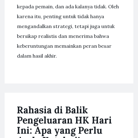
kepada pemain, dan ada kalanya tidak. Oleh
karena itu, penting untuk tidak hanya
mengandalkan strategi, tetapi juga untuk
bersikap realistis dan menerima bahwa
keberuntungan memainkan peran besar
dalam hasil akhir.
Rahasia di Balik
Pengeluaran HK Hari
Ini: Apa yang Perlu