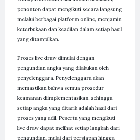
penonton dapat mengikuti secara langsung
melalui berbagai platform online, menjamin
keterbukaan dan keadilan dalam setiap hasil
yang ditampilkan.
Proses live draw dimulai dengan
pengundian angka yang dilakukan oleh
penyelenggara. Penyelenggara akan
memastikan bahwa semua prosedur
keamanan diimplementasikan, sehingga
setiap angka yang ditarik adalah hasil dari
proses yang adil. Peserta yang mengikuti
live draw dapat melihat setiap langkah dari
pengundian, mulai dari persiapan hingga