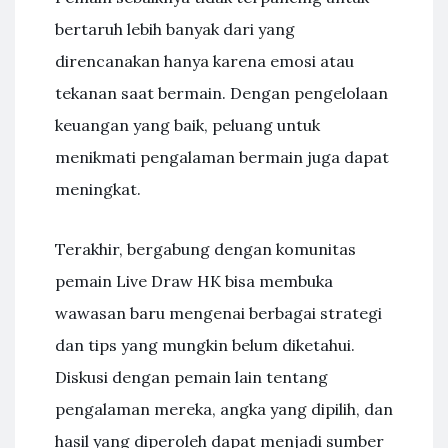
bertaruh lebih banyak dari yang
direncanakan hanya karena emosi atau
tekanan saat bermain. Dengan pengelolaan
keuangan yang baik, peluang untuk
menikmati pengalaman bermain juga dapat
meningkat.
Terakhir, bergabung dengan komunitas
pemain Live Draw HK bisa membuka
wawasan baru mengenai berbagai strategi
dan tips yang mungkin belum diketahui.
Diskusi dengan pemain lain tentang
pengalaman mereka, angka yang dipilih, dan
hasil yang diperoleh dapat menjadi sumber