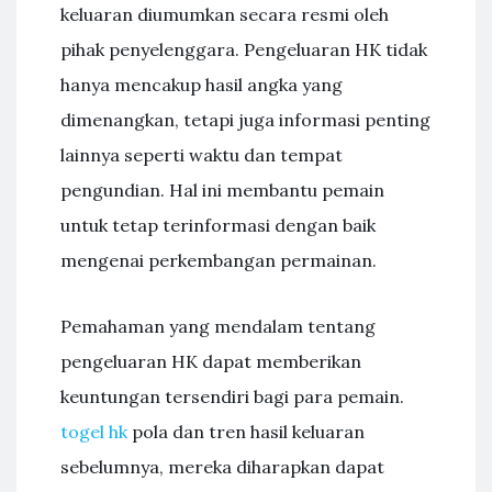
keluaran diumumkan secara resmi oleh
pihak penyelenggara. Pengeluaran HK tidak
hanya mencakup hasil angka yang
dimenangkan, tetapi juga informasi penting
lainnya seperti waktu dan tempat
pengundian. Hal ini membantu pemain
untuk tetap terinformasi dengan baik
mengenai perkembangan permainan.
Pemahaman yang mendalam tentang
pengeluaran HK dapat memberikan
keuntungan tersendiri bagi para pemain.
togel hk
pola dan tren hasil keluaran
sebelumnya, mereka diharapkan dapat