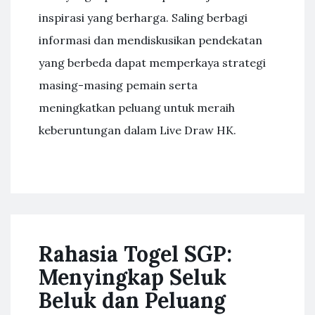
inspirasi yang berharga. Saling berbagi
informasi dan mendiskusikan pendekatan
yang berbeda dapat memperkaya strategi
masing-masing pemain serta
meningkatkan peluang untuk meraih
keberuntungan dalam Live Draw HK.
Rahasia Togel SGP:
Menyingkap Seluk
Beluk dan Peluang