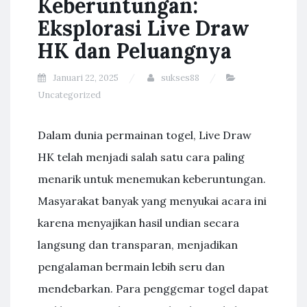
Keberuntungan:
Eksplorasi Live Draw
HK dan Peluangnya
Januari 22, 2025
sukses88
Uncategorized
Dalam dunia permainan togel, Live Draw
HK telah menjadi salah satu cara paling
menarik untuk menemukan keberuntungan.
Masyarakat banyak yang menyukai acara ini
karena menyajikan hasil undian secara
langsung dan transparan, menjadikan
pengalaman bermain lebih seru dan
mendebarkan. Para penggemar togel dapat