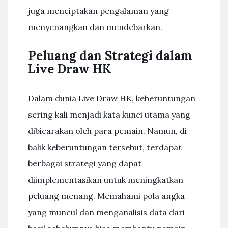
juga menciptakan pengalaman yang
menyenangkan dan mendebarkan.
Peluang dan Strategi dalam
Live Draw HK
Dalam dunia Live Draw HK, keberuntungan
sering kali menjadi kata kunci utama yang
dibicarakan oleh para pemain. Namun, di
balik keberuntungan tersebut, terdapat
berbagai strategi yang dapat
diimplementasikan untuk meningkatkan
peluang menang. Memahami pola angka
yang muncul dan menganalisis data dari