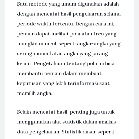
Satu metode yang umum digunakan adalah
dengan mencatat hasil pengeluaran selama
periode waktu tertentu. Dengan cara ini,
pemain dapat melihat pola atau tren yang
mungkin muncul, seperti angka-angka yang
sering muncul atau angka yang jarang
keluar. Pengetahuan tentang pola ini bisa
membantu pemain dalam membuat
keputusan yang lebih terinformasi saat
memilih angka.
Selain mencatat hasil, penting juga untuk
menggunakan alat statistik dalam analisis
data pengeluaran. Statistik dasar seperti