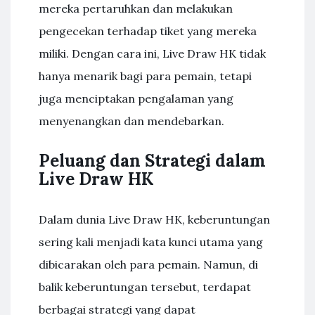
mereka pertaruhkan dan melakukan
pengecekan terhadap tiket yang mereka
miliki. Dengan cara ini, Live Draw HK tidak
hanya menarik bagi para pemain, tetapi
juga menciptakan pengalaman yang
menyenangkan dan mendebarkan.
Peluang dan Strategi dalam
Live Draw HK
Dalam dunia Live Draw HK, keberuntungan
sering kali menjadi kata kunci utama yang
dibicarakan oleh para pemain. Namun, di
balik keberuntungan tersebut, terdapat
berbagai strategi yang dapat