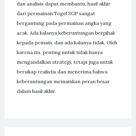
dan analisis dapat membantu, hasil akhir
dari permainan Togel SGP sangat
bergantung pada permainan angka yang
acak. Ada kalanya keberuntungan berpihak
kepada pemain, dan ada kalanya tidak. Oleh
karena itu, penting untuk tidak hanya
mengandalkan strategi, tetapi juga untuk
bersikap realistis dan menerima bahwa
keberuntungan memainkan peran besar
dalam hasil akhir.