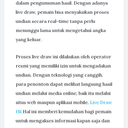
dalam pengumuman hasil. Dengan adanya
live draw, pemain bisa menyaksikan proses
undian secara real-time tanpa perlu
menunggu lama untuk mengetahui angka
yang keluar.
Proses live draw ini dilakukan oleh operator
resmi yang memiliki izin untuk mengadakan
undian. Dengan teknologi yang canggih,
para penonton dapat melihat langsung hasil
undian melalui media online, baik itu melalui
situs web maupun aplikasi mobile.
Live Draw
Hk
Hal ini memberi kemudahan bagi pemain
untuk mengakses informasi kapan saja dan