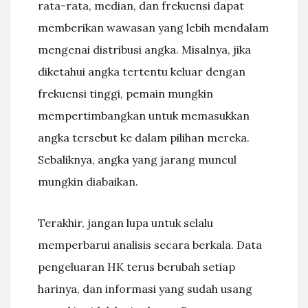
rata-rata, median, dan frekuensi dapat
memberikan wawasan yang lebih mendalam
mengenai distribusi angka. Misalnya, jika
diketahui angka tertentu keluar dengan
frekuensi tinggi, pemain mungkin
mempertimbangkan untuk memasukkan
angka tersebut ke dalam pilihan mereka.
Sebaliknya, angka yang jarang muncul
mungkin diabaikan.
Terakhir, jangan lupa untuk selalu
memperbarui analisis secara berkala. Data
pengeluaran HK terus berubah setiap
harinya, dan informasi yang sudah usang