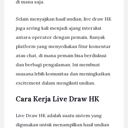
di mana saja.
Selain menyajikan hasil undian, live draw HK
juga sering kali menjadi ajang interaksi
antara operator dengan pemain. Banyak
platform yang menyediakan fitur komentar
atau chat, di mana pemain bisa berdiskusi
dan berbagi pengalaman. Ini membuat
suasana lebih komunitas dan meningkatkan
excitement dalam mengikuti undian.
Cara Kerja Live Draw HK
Live Draw HK adalah suatu sistem yang
digunakan untuk menampilkan hasil undian