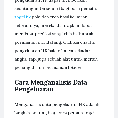
pengeluaran HK dapat memberikan
keuntungan tersendiri bagi para pemain.
togel hk
pola dan tren hasil keluaran
sebelumnya, mereka diharapkan dapat
membuat prediksi yang lebih baik untuk
permainan mendatang. Oleh karena itu,
pengeluaran HK bukan hanya sekadar
angka, tapi juga sebuah alat untuk meraih
peluang dalam permainan lotere.
Cara Menganalisis Data
Pengeluaran
Menganalisis data pengeluaran HK adalah
langkah penting bagi para pemain togel.