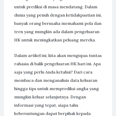
untuk prediksi di masa mendatang. Dalam
dunia yang penuh dengan ketidakpastian ini,
banyak orang berusaha memahami pola dan
tren yang mungkin ada dalam pengeluaran
HK untuk meningkatkan peluang mereka.
Dalam artikel ini, kita akan mengupas tuntas
rahasia di balik pengeluaran HK hari ini. Apa
saja yang perlu Anda ketahui? Dari cara
membaca dan menganalisis data keluaran
hingga tips untuk memprediksi angka yang
mungkin keluar selanjutnya. Dengan
informasi yang tepat, siapa tahu
keberuntungan dapat berpihak kepada