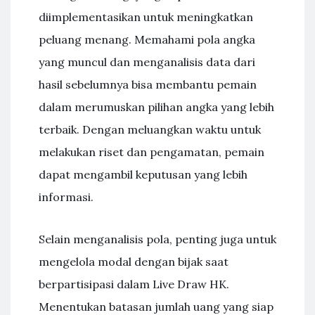
diimplementasikan untuk meningkatkan
peluang menang. Memahami pola angka
yang muncul dan menganalisis data dari
hasil sebelumnya bisa membantu pemain
dalam merumuskan pilihan angka yang lebih
terbaik. Dengan meluangkan waktu untuk
melakukan riset dan pengamatan, pemain
dapat mengambil keputusan yang lebih
informasi.
Selain menganalisis pola, penting juga untuk
mengelola modal dengan bijak saat
berpartisipasi dalam Live Draw HK.
Menentukan batasan jumlah uang yang siap