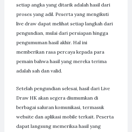
setiap angka yang ditarik adalah hasil dari
proses yang adil. Peserta yang mengikuti
live draw dapat melihat setiap langkah dari
pengundian, mulai dari persiapan hingga
pengumuman hasil akhir. Hal ini
memberikan rasa percaya kepada para
pemain bahwa hasil yang mereka terima
adalah sah dan valid.
Setelah pengundian selesai, hasil dari Live
Draw HK akan segera diumumkan di
berbagai saluran komunikasi, termasuk
website dan aplikasi mobile terkait. Peserta
dapat langsung memeriksa hasil yang