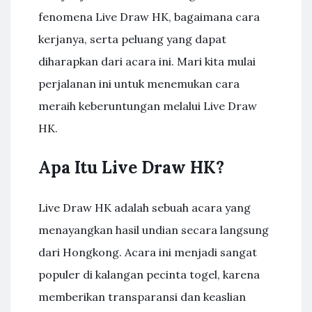
fenomena Live Draw HK, bagaimana cara
kerjanya, serta peluang yang dapat
diharapkan dari acara ini. Mari kita mulai
perjalanan ini untuk menemukan cara
meraih keberuntungan melalui Live Draw
HK.
Apa Itu Live Draw HK?
Live Draw HK adalah sebuah acara yang
menayangkan hasil undian secara langsung
dari Hongkong. Acara ini menjadi sangat
populer di kalangan pecinta togel, karena
memberikan transparansi dan keaslian