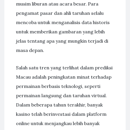
musim liburan atau acara besar. Para
pengamat pasar dan ahli taruhan selalu
mencoba untuk menganalisis data historis
untuk memberikan gambaran yang lebih
jelas tentang apa yang mungkin terjadi di
masa depan.
Salah satu tren yang terlihat dalam prediksi
Macau adalah peningkatan minat terhadap
permainan berbasis teknologi, seperti
permainan langsung dan taruhan virtual.
Dalam beberapa tahun terakhir, banyak
kasino telah berinvestasi dalam platform
online untuk menjangkau lebih banyak