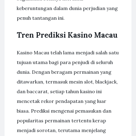
keberuntungan dalam dunia perjudian yang
penuh tantangan ini.
Tren Prediksi Kasino Macau
Kasino Macau telah lama menjadi salah satu
tujuan utama bagi para penjudi di seluruh
dunia. Dengan beragam permainan yang
ditawarkan, termasuk mesin slot, blackjack,
dan baccarat, setiap tahun kasino ini
mencetak rekor pendapatan yang luar
biasa. Prediksi mengenai pemasukan dan
popularitas permainan tertentu kerap
menjadi sorotan, terutama menjelang