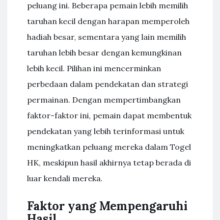
peluang ini. Beberapa pemain lebih memilih
taruhan kecil dengan harapan memperoleh
hadiah besar, sementara yang lain memilih
taruhan lebih besar dengan kemungkinan
lebih kecil. Pilihan ini mencerminkan
perbedaan dalam pendekatan dan strategi
permainan. Dengan mempertimbangkan
faktor-faktor ini, pemain dapat membentuk
pendekatan yang lebih terinformasi untuk
meningkatkan peluang mereka dalam Togel
HK, meskipun hasil akhirnya tetap berada di
luar kendali mereka.
Faktor yang Mempengaruhi
Hasil