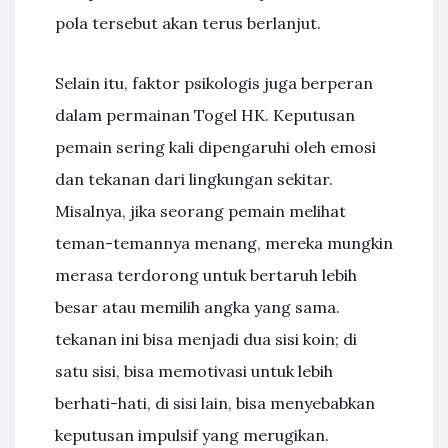
pola tersebut akan terus berlanjut.
Selain itu, faktor psikologis juga berperan
dalam permainan Togel HK. Keputusan
pemain sering kali dipengaruhi oleh emosi
dan tekanan dari lingkungan sekitar.
Misalnya, jika seorang pemain melihat
teman-temannya menang, mereka mungkin
merasa terdorong untuk bertaruh lebih
besar atau memilih angka yang sama.
tekanan ini bisa menjadi dua sisi koin; di
satu sisi, bisa memotivasi untuk lebih
berhati-hati, di sisi lain, bisa menyebabkan
keputusan impulsif yang merugikan.