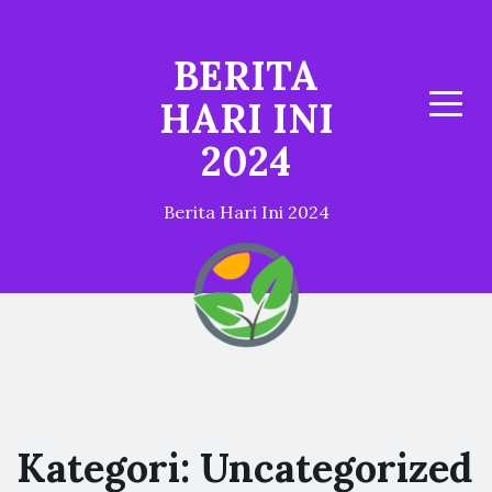
BERITA
HARI INI
Menu
2024
Berita Hari Ini 2024
Kategori:
Uncategorized