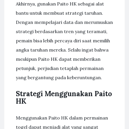
Akhirnya, gunakan Paito HK sebagai alat
bantu untuk membuat strategi taruhan.
Dengan mempelajari data dan merumuskan
strategi berdasarkan tren yang teramati,
pemain bisa lebih percaya diri saat memilih
angka taruhan mereka. Selalu ingat bahwa
meskipun Paito HK dapat memberikan
petunjuk, perjudian tetaplah permainan
yang bergantung pada keberuntungan.
Strategi Menggunakan Paito
HK
Menggunakan Paito HK dalam permainan
togel dapat menjadi alat yang sangat