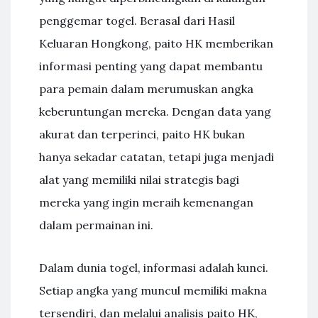
penggemar togel. Berasal dari Hasil
Keluaran Hongkong, paito HK memberikan
informasi penting yang dapat membantu
para pemain dalam merumuskan angka
keberuntungan mereka. Dengan data yang
akurat dan terperinci, paito HK bukan
hanya sekadar catatan, tetapi juga menjadi
alat yang memiliki nilai strategis bagi
mereka yang ingin meraih kemenangan
dalam permainan ini.
Dalam dunia togel, informasi adalah kunci.
Setiap angka yang muncul memiliki makna
tersendiri, dan melalui analisis paito HK,