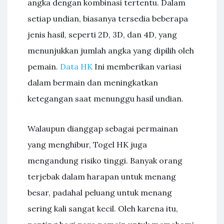
angka dengan kombinasi tertentu. Dalam
setiap undian, biasanya tersedia beberapa
jenis hasil, seperti 2D, 3D, dan 4D, yang
menunjukkan jumlah angka yang dipilih oleh
pemain.
Data HK
Ini memberikan variasi
dalam bermain dan meningkatkan
ketegangan saat menunggu hasil undian.
Walaupun dianggap sebagai permainan
yang menghibur, Togel HK juga
mengandung risiko tinggi. Banyak orang
terjebak dalam harapan untuk menang
besar, padahal peluang untuk menang
sering kali sangat kecil. Oleh karena itu,