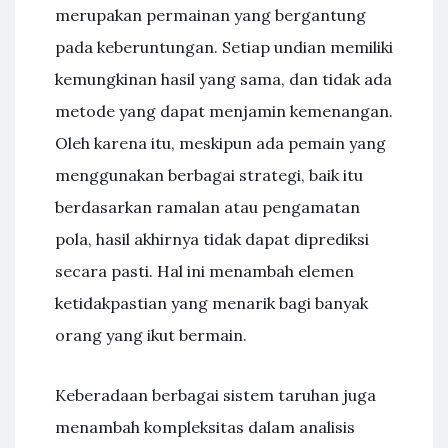
merupakan permainan yang bergantung
pada keberuntungan. Setiap undian memiliki
kemungkinan hasil yang sama, dan tidak ada
metode yang dapat menjamin kemenangan.
Oleh karena itu, meskipun ada pemain yang
menggunakan berbagai strategi, baik itu
berdasarkan ramalan atau pengamatan
pola, hasil akhirnya tidak dapat diprediksi
secara pasti. Hal ini menambah elemen
ketidakpastian yang menarik bagi banyak
orang yang ikut bermain.
Keberadaan berbagai sistem taruhan juga
menambah kompleksitas dalam analisis